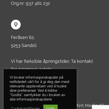
Org.nr: 937 461 232
Feråsen 62,
5253 Sandsli
Vi har fleksible åpningstider, Ta kontakt
for nærmere avtale
Vi bruker informasjonskapsler på
nettstedet vårt for å gi deg den mest
© 2026 Løtvedt
relevante opplevelsen ved å huske
dine preferanser. Ved å klikke
“Godta”, samtykker du i bruken av
alle informasjonskapslene.
Personvern
|
Mint Media AS
Cookie instillinger
Godta