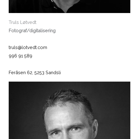
Truls Løtvedt
Fotograf/digitalisering
truls@lotvedt.com
996 91 589
Feråsen 62, 5253 Sandsli