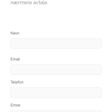
nærmere avtale.
Navn
S
u
ff
Email
i
x
Telefon
Emne