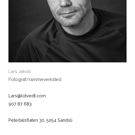
Lars Jakob
Fotograf/rammeverksted
Lars@lotvedt.com
907 87
683
P
etedalsflaten 30, 5254 Sandsli