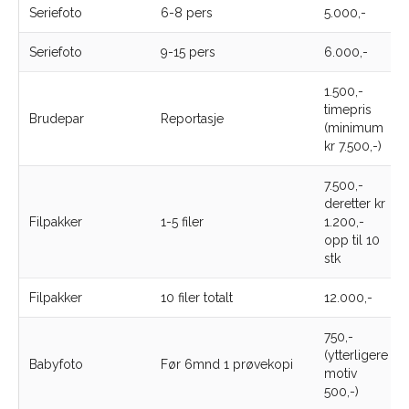
Seriefoto
6-8 pers
5.000,-
Seriefoto
9-15 pers
6.000,-
1.500,-
timepris
Brudepar
Reportasje
(minimum
kr 7.500,-)
7.500,-
deretter kr
Filpakker
1-5 filer
1.200,-
opp til 10
stk
Filpakker
10 filer totalt
12.000,-
750,-
(ytterligere
Babyfoto
Før 6mnd 1 prøvekopi
motiv
500,-)