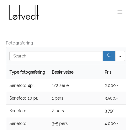
Skip
to
content
Fotografering
S
e
a
r
Type fotografering
Beskrivelse
Pris
c
h
Seriefoto 4pr.
1/2 serie
2.000,-
Seriefoto 10 pr.
1 pers
3.500,-
Seriefoto
2 pers
3.750,-
Seriefoto
3-5 pers
4.000,-