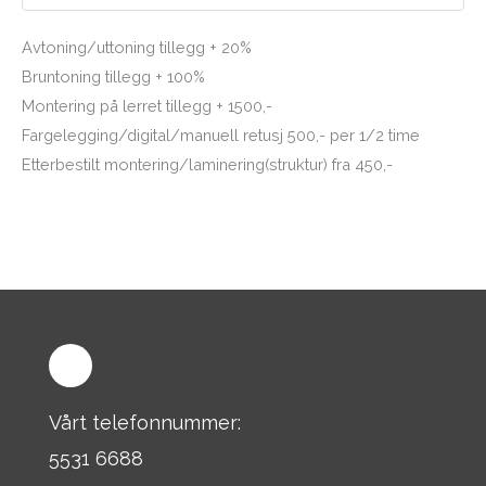
Avtoning/uttoning tillegg + 20%
Bruntoning tillegg + 100%
Montering på lerret tillegg + 1500,-
Fargelegging/digital/manuell retusj 500,- per 1/2 time
Etterbestilt montering/laminering(struktur) fra 450,-
Vårt telefonnummer:
5531 6688