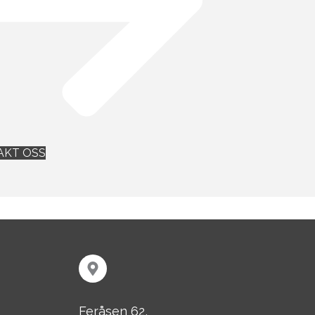
AKT OSS
Feråsen 62,