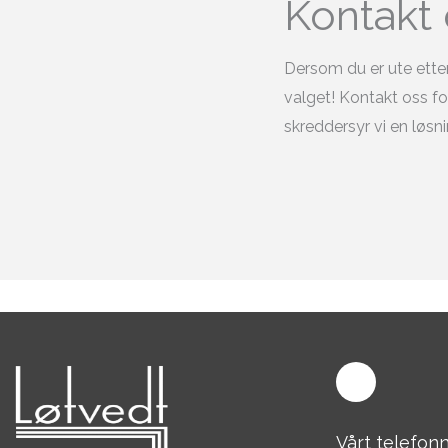
Kontakt 
Dersom du er ute etter 
valget! Kontakt oss fo
skreddersyr vi en løsn
Vårt telefon