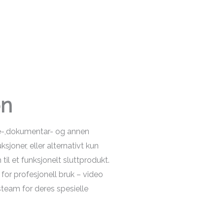
on
me-,dokumentar- og annen
joner, eller alternativt kun
til et funksjonelt sluttprodukt.
for profesjonell bruk – video
team for deres spesielle