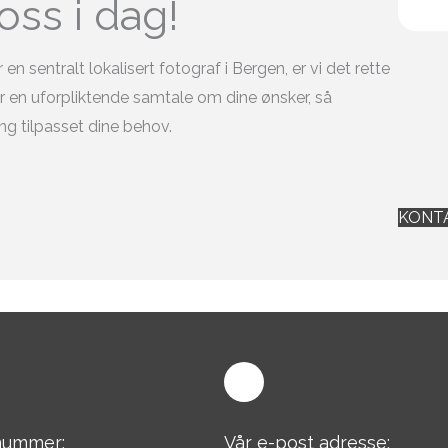
oss i dag!
en sentralt lokalisert fotograf i Bergen, er vi det rette
r en uforpliktende samtale om dine ønsker, så
ing tilpasset dine behov.
KONT
nummer:
Vår e-post adresse: